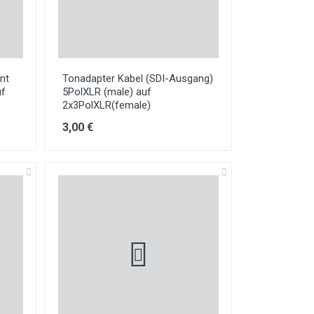
nt
Tonadapter Kabel (SDI-Ausgang)
uf
5PolXLR (male) auf
2x3PolXLR(female)
3,00 €