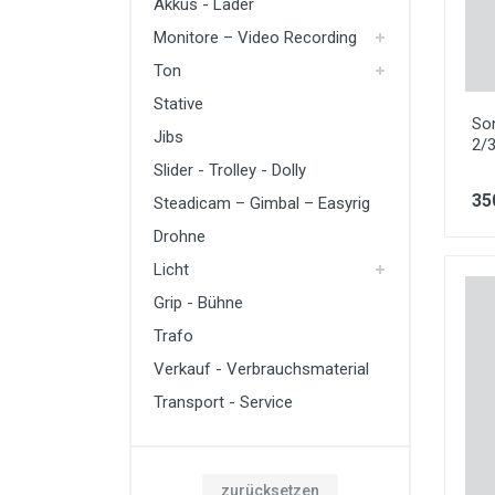
Akkus - Lader
Monitore – Video Recording
Ton
Stative
So
Jibs
2/
Slider - Trolley - Dolly
35
Steadicam – Gimbal – Easyrig
Drohne
Licht
Grip - Bühne
Trafo
Verkauf - Verbrauchsmaterial
Transport - Service
zurücksetzen