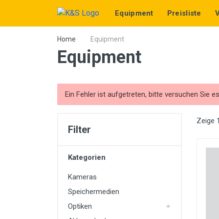
Equipment
Preisliste
Home
Equipment
Equipment
Ein Fehler ist aufgetreten, bitte versuchen Sie es
Zeige 
Filter
Kategorien
Kameras
Speichermedien
Optiken