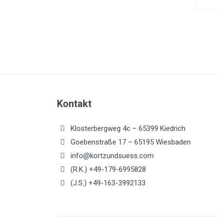
Kontakt
Klosterbergweg 4c – 65399 Kiedrich
Goebenstraße 17 – 65195 Wiesbaden
info@kortzundsuess.com
(R.K.) +49-179-6995828
(J.S.) +49-163-3992133