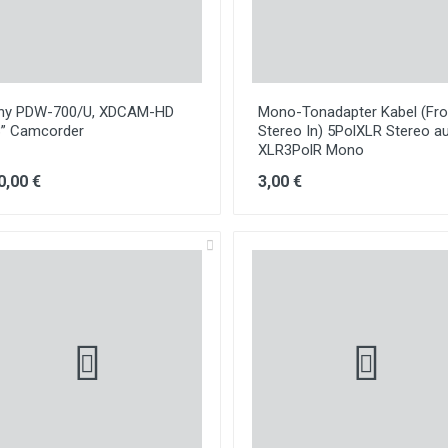
ny PDW-700/U, XDCAM-HD
Mono-Tonadapter Kabel (Fro
3” Camcorder
Stereo In) 5PolXLR Stereo a
XLR3PolR Mono
0,00 €
3,00 €