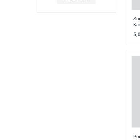
So
Ka
5,
Po