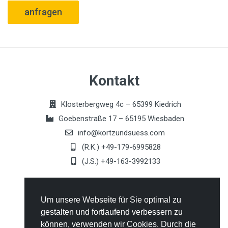
anfragen
Kontakt
Klosterbergweg 4c – 65399 Kiedrich
Goebenstraße 17 – 65195 Wiesbaden
info@kortzundsuess.com
(R.K.) +49-179-6995828
(J.S.) +49-163-3992133
Allgemeines
Um unsere Webseite für Sie optimal zu
gestalten und fortlaufend verbessern zu
Kontakt
können, verwenden wir Cookies. Durch die