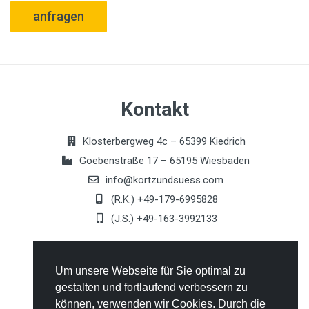
anfragen
Kontakt
Klosterbergweg 4c – 65399 Kiedrich
Goebenstraße 17 – 65195 Wiesbaden
info@kortzundsuess.com
(R.K.) +49-179-6995828
(J.S.) +49-163-3992133
Allgemeines
Um unsere Webseite für Sie optimal zu
gestalten und fortlaufend verbessern zu
Kontakt
können, verwenden wir Cookies. Durch die