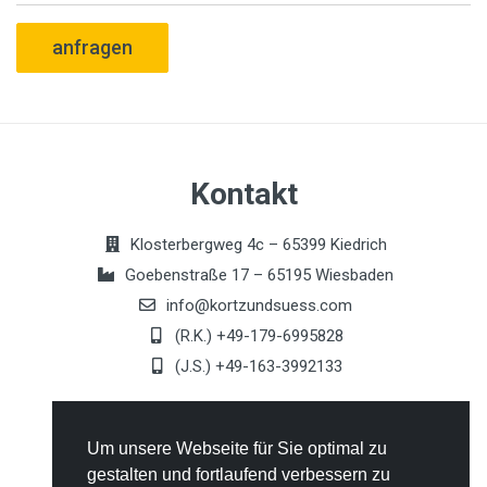
anfragen
Kontakt
Klosterbergweg 4c – 65399 Kiedrich
Goebenstraße 17 – 65195 Wiesbaden
info@kortzundsuess.com
(R.K.) +49-179-6995828
(J.S.) +49-163-3992133
Allgemeines
Um unsere Webseite für Sie optimal zu
gestalten und fortlaufend verbessern zu
Kontakt