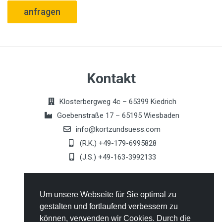
anfragen
Kontakt
Klosterbergweg 4c – 65399 Kiedrich
Goebenstraße 17 – 65195 Wiesbaden
info@kortzundsuess.com
(R.K.) +49-179-6995828
(J.S.) +49-163-3992133
Allgemeines
Um unsere Webseite für Sie optimal zu
gestalten und fortlaufend verbessern zu
Kontakt
können, verwenden wir Cookies. Durch die