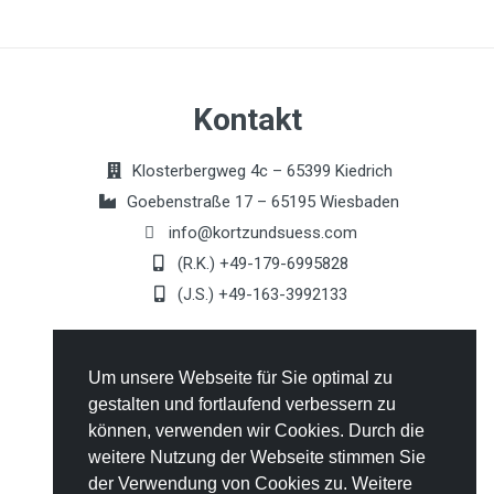
Kontakt
Klosterbergweg 4c – 65399 Kiedrich
Goebenstraße 17 – 65195 Wiesbaden
info@kortzundsuess.com
(R.K.) +49-179-6995828
(J.S.) +49-163-3992133
Allgemeines
Um unsere Webseite für Sie optimal zu
gestalten und fortlaufend verbessern zu
Kontakt
können, verwenden wir Cookies. Durch die
AGB's
weitere Nutzung der Webseite stimmen Sie
Datenschutz
der Verwendung von Cookies zu. Weitere